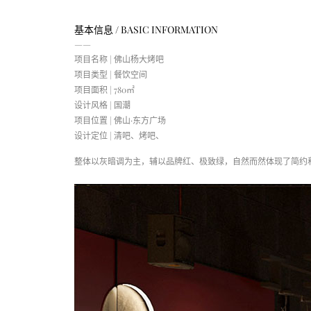
基本信息 / BASIC INFORMATION
——
项目名称 | 佛山杨大烤吧
项目类型 | 餐饮空间
项目面积 | 780㎡
设计风格 | 国潮
项目位置 | 佛山·东方广场
设计定位 | 清吧、烤吧、
整体以灰暗调为主，辅以品牌红、极致绿，自然而然体现了简约