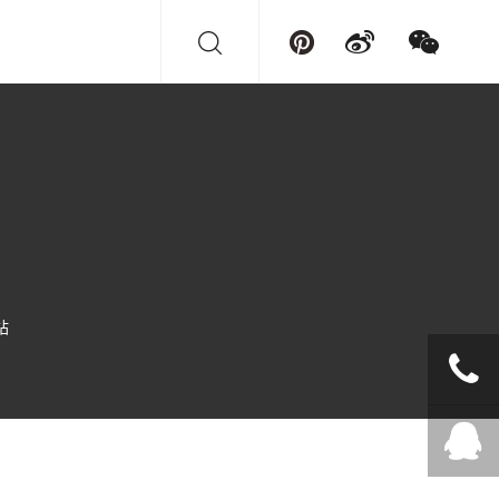
站
+86