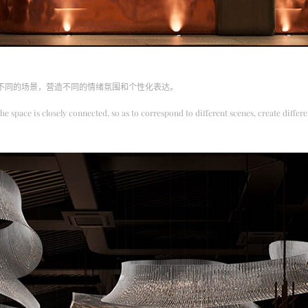
不同的场景，营造不同的情绪氛围和个性化表达。
t the space is closely connected, so as to correspond to different scenes, create dif