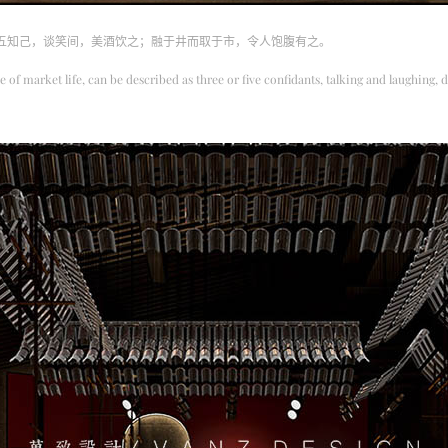
五知己，谈笑间，美酒饮之；融于井而取于市，令人饱腹有之。
of market life, can be described as three or five confidants, talking and laughing, d