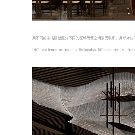
用不同的围挡隔断区分不同的区域而使空间紧密联系，用以对应
Different fences are used to distinguish different areas, so tha