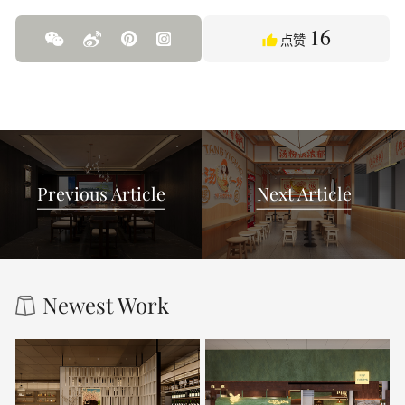
16
点赞
Previous Article
Next Article
Newest Work