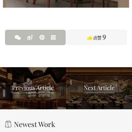
9
点赞
Previous Article
Next Article
Newest Work