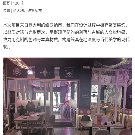
面积 |
120㎡
在线客服
1858779
位置 | 意大利，维罗纳市
——
本次项目来自意大利的维罗纳市，我们在设计过程中摒弃繁复装饰，
以材质对话与光影层次，平衡现代简约的利落与古城的人文松弛感，
致力用克制的色调与本真材质，构建兼具在地温度与当代美学的现代
餐厅