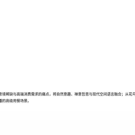
意境稀缺与高端消费需求的痛点，将自然意趣、禅意哲思与现代空间语言融合；从花
播的高级用餐场景。