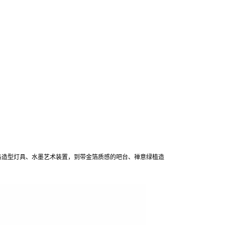
在线客服
1858779
鸟造型灯具、水墨艺术装置，到带金箔质感的吧台、禅意绿植造