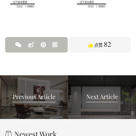
82
点赞
Previous Article
Next Article
Newest Work